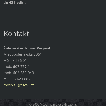
do 48 hodin.
Kontakt
Železářství Tomáš Pospíšil
Mladoboleslavská 2051
Mělník 276 01
mob. 607 777 111
mob. 602 380 043
tel. 315 624 887
tpospisi
l@tiscal
i.cz
© 2009 Všechna práva vyhrazena.