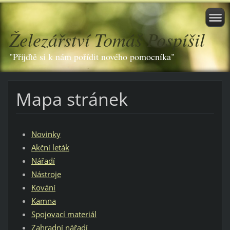
Železářství Tomáš Pospíšil
"Přijďtě si k nám pořídit nového pomocníka"
Mapa stránek
Novinky
Akční leták
Nářadí
Nástroje
Kování
Kamna
Spojovací materiál
Zahradní nářadí